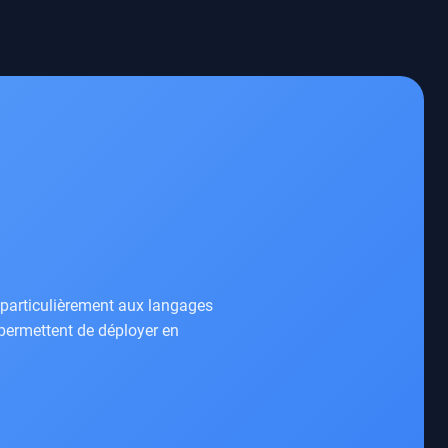
t particulièrement aux langages
permettent de déployer en