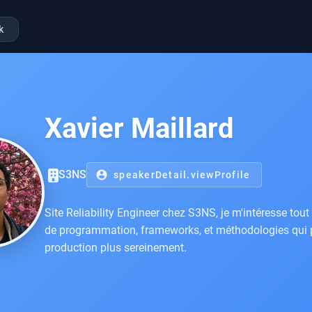
k
Xavier Maillard
S3NS
account_circle
speakerDetail.viewProfile
Site Reliability Engineer chez S3NS, je m'intéresse tou
de programmation, frameworks, et méthodologies qui 
production plus sereinement.