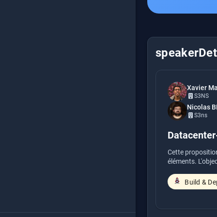
speakerDeta
Xavier Ma
S3NS
Nicolas 
S3ns
Datacenter-
Cette proposition
éléments. L'objec
Build & De