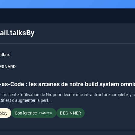
il.talksBy
illard
BERNARD
as-Code : les arcanes de notre build system omnis
 présente l'utilisation de Nix pour décrire une infrastructure complète, y 
tif est d'augmenter la perf...
Conference
BEGINNER
ploy
45 min.
schedule