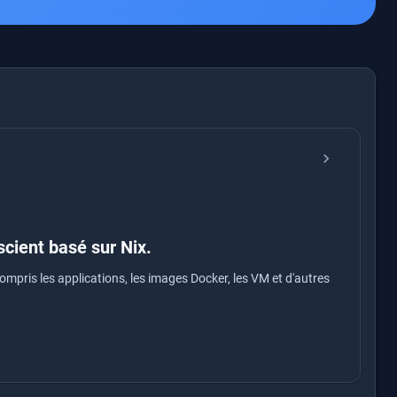
chevron_right
cient basé sur Nix.
compris les applications, les images Docker, les VM et d'autres