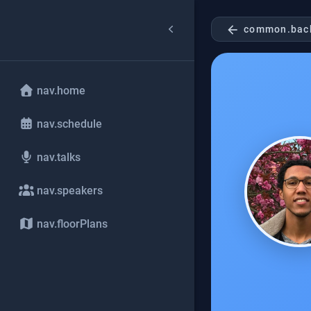
arrow_back
common.bac
nav.home
nav.schedule
nav.talks
nav.speakers
nav.floorPlans