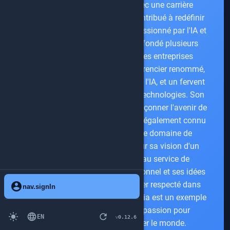
technologies émergentes. Avec une carrière
marquée par l'innovation, il a contribué à redéfinir
l'interaction homme-machine. Passionné par l'IA et
la robotique, il a également co-fondé plusieurs
startups et conseillé de grandes entreprises
technologiques.Luc est un conférencier renommé,
auteur de plusieurs ouvrages sur l'IA, et un fervent
défenseur de l'éthique dans les technologies. Son
travail continue d'inspirer et de façonner l'avenir de
l'innovation technologique. Il est également connu
pour ses contributions dans le domaine de
l'Internet des objets (IoT) et pour sa vision d'un
avenir où la technologie est au service de
l'humanité.Son parcours exceptionnel et ses idées
avant-gardistes en font un leader respecté dans
account_circle
nav.signIn
l'industrie technologique. Luc Julia est un exemple
vivant de la manière dont la passion pour
light_mode
language
refresh
EN
0.12.6
v
l'innovation peut transformer le monde.