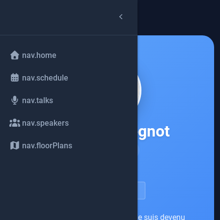
arrow_back
common.back
nav.home
nav.schedule
nav.talks
nav.speakers
David Pequegnot
nav.floorPlans
Worldline
account_circle
speakerDetail.viewProfile
Développeur Java à l'origine, je suis devenu