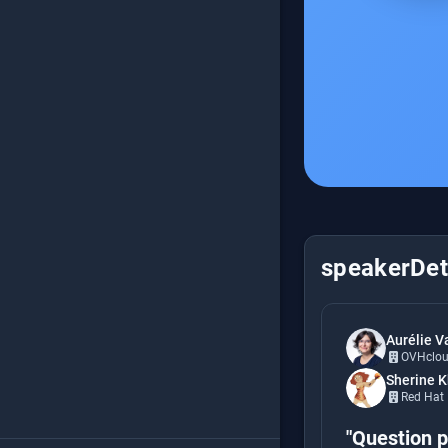
speakerDeta
Aurélie V
OVHclo
Sherine 
Red Hat
"Question p