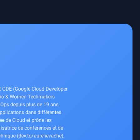
st GDE (Google Cloud Developer
Hero & Women Techmakers
 Ops depuis plus de 19 ans.
applications dans différentes
ée de Cloud et prône les
satrice de conférences et de
hnique (dev.to/aurelievache),