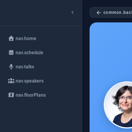
arrow_back
common.bac
nav.home
nav.schedule
nav.talks
nav.speakers
nav.floorPlans