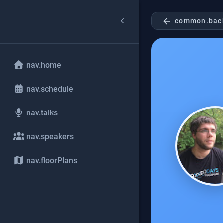
arrow_back
common.bac
nav.home
nav.schedule
nav.talks
nav.speakers
nav.floorPlans