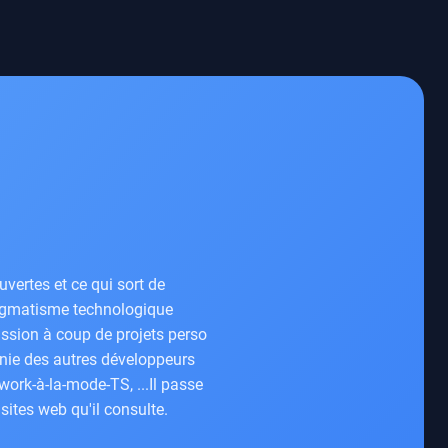
vertes et ce qui sort de
pragmatisme technologique
passion à coup de projets perso
nie des autres développeurs
ork-à-la-mode-TS, ...Il passe
 sites web qu'il consulte.