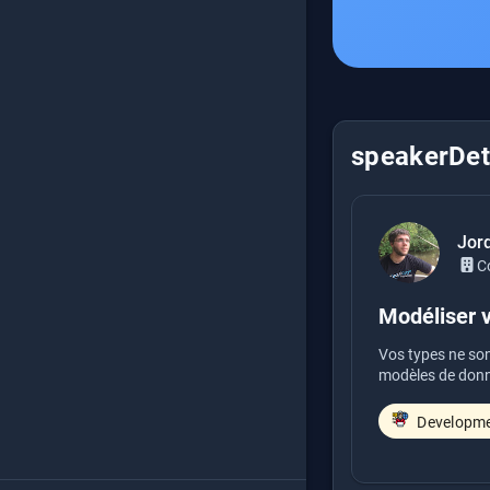
speakerDeta
Jor
C
Modéliser 
Vos types ne son
modèles de donné
Developm