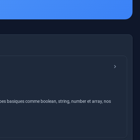
chevron_right
types basiques comme boolean, string, number et array, nos