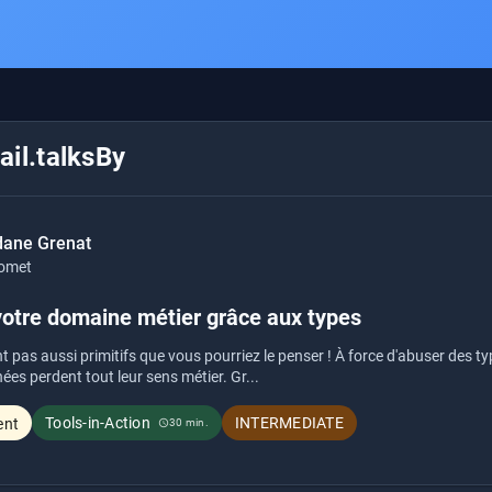
il.talksBy
dane Grenat
omet
votre domaine métier grâce aux types
t pas aussi primitifs que vous pourriez le penser ! À force d'abuser des 
es perdent tout leur sens métier. Gr...
Tools-in-Action
INTERMEDIATE
ent
30 min.
schedule