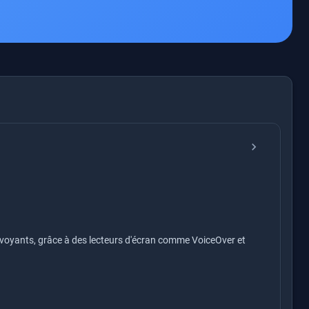
chevron_right
non-voyants, grâce à des lecteurs d'écran comme VoiceOver et