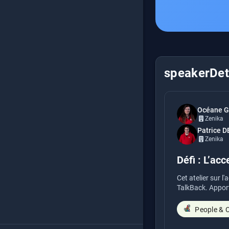
speakerDeta
Océane 
Zenika
Patrice 
Zenika
Défi : L’acc
Cet atelier sur l
TalkBack. Appor
People & C