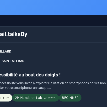
il.talksBy
GILLARD
DE SAINT STEBAN
essibilité au bout des doigts !
'accessibilité vous invite à explorer l'utilisation de smartphones par les 
tez votre smartphone, un casque...
2H Hands-on Lab
BEGINNER
ulture
120 min.
schedule