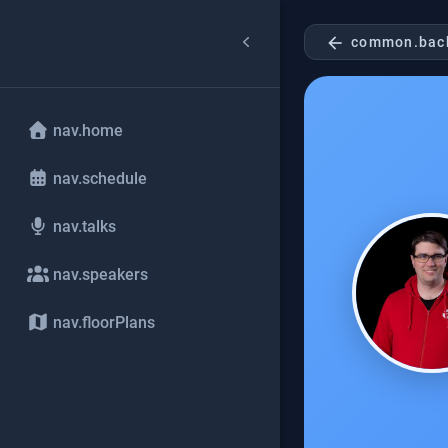
arrow_back
common.bac
nav.home
nav.schedule
nav.talks
nav.speakers
nav.floorPlans