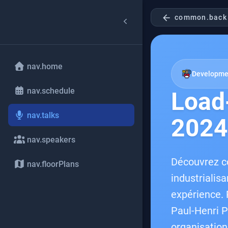
arrow_back
common.back
nav.home
Developme
nav.schedule
Load
nav.talks
2024
nav.speakers
Découvrez c
nav.floorPlans
industrialis
expérience. 
Paul-Henri P
organisation