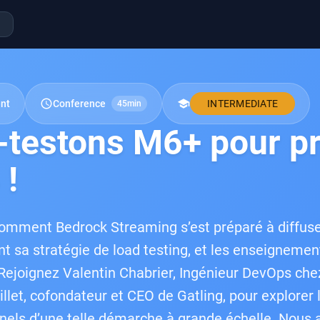
schedule
school
nt
Conference
INTERMEDIATE
45min
-testons M6+ pour pr
 !
omment Bedrock Streaming s’est préparé à diffuse
ant sa stratégie de load testing, et les enseignemen
Rejoignez Valentin Chabrier, Ingénieur DevOps che
illet, cofondateur et CEO de Gatling, pour explorer 
nels d’une telle démarche à grande échelle. Nous 