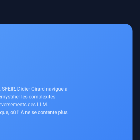
 SFEIR, Didier Girard navigue à
démystifier les complexités
leversements des LLM.
que, où l'IA ne se contente plus