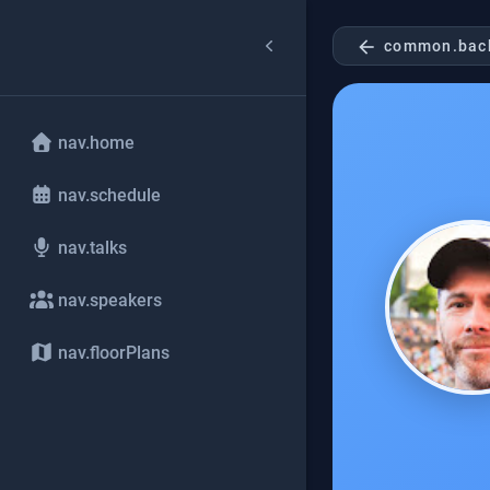
arrow_back
common.bac
nav.home
nav.schedule
nav.talks
nav.speakers
nav.floorPlans