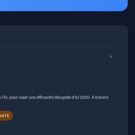
chevron_right
’IA, pour viser une efficacité décuplée d’ici 2030. À travers
IATE