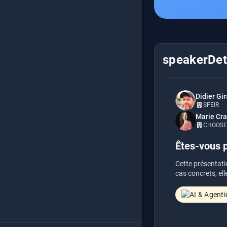
speakerDeta
Didier Gi
SFEIR
Marie Cr
CHOOSE
Êtes-vous p
Cette présentatio
cas concrets, ell