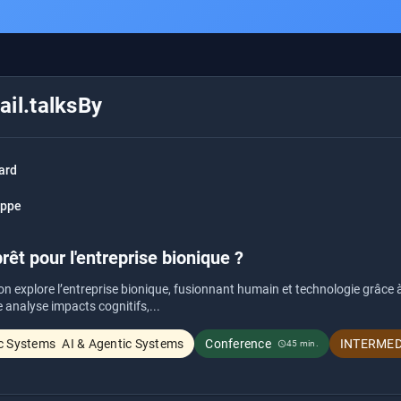
il.talksBy
rard
appe
rêt pour l'entreprise bionique ?
n explore l’entreprise bionique, fusionnant humain et technologie grâce à l
e analyse impacts cognitifs,...
AI & Agentic Systems
Conference
INTERMED
45 min.
schedule