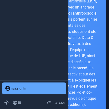
environnemental de l’intelligence artificielle (LISN,
Université Paris-Saclay/ENS).Avec un ancrage
disciplinaire dans la sociologie et l’anthropologie
des techniques, ses travaux actuels portent sur les
implications environnementales des
infrastructures du numérique. Ses études ont été
citées par les ONG Algorithm Watch et Data &
Society. Loup a présenté ses travaux à des
décideurs politiques tels que l'équipe du
mécanisme de conseil scientifique de l'UE, ainsi
qu'à la Commission française d'accès aux
documents administratifs.De par le passé, il a
travaillé dans la coopérative Datactivist sur des
projets de recherche-action visant à expliquer les
systèmes algorithmiques de l’Etat.Il est également
account_circle
nav.signIn
membre du médialab de Sciences Po et co-
rédacteur en chef de Tèque, une revue de critique
light_mode
language
refresh
EN
0.12.6
v
des technologies (Audimat éditions).