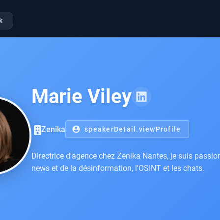
k
Marie Viley
Zenika
account_circle
speakerDetail.viewProfile
Directrice d'agence chez Zenika Nantes, je suis passio
news et de la désinformation, l'OSINT et les chats.