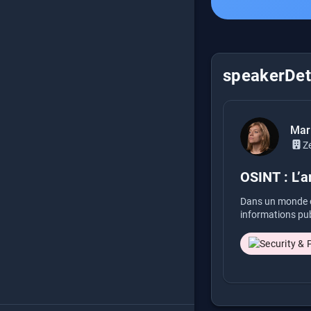
speakerDeta
Mari
Z
OSINT : L’a
Dans un monde où
informations pu