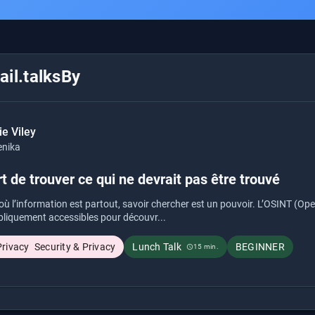
il.talksBy
e Viley
enika
rt de trouver ce qui ne devrait pas être trouvé
 l’information est partout, savoir chercher est un pouvoir. L’OSINT (Open 
bliquement accessibles pour découvr...
Security & Privacy
Lunch Talk
BEGINNER
15 min.
schedule