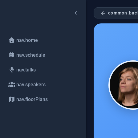
arrow_back
common.bac
nav.home
nav.schedule
nav.talks
nav.speakers
nav.floorPlans