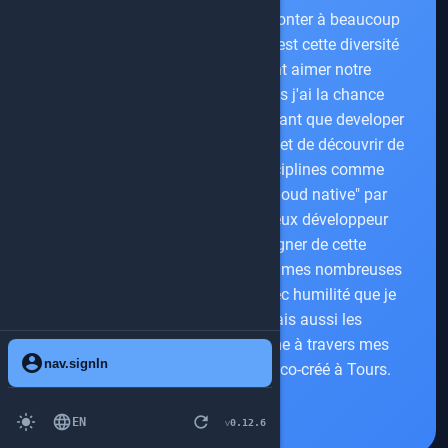
"d'informaticien" j'ai pu me confronter à beaucoup
de technologies différentes. Et c'est cette diversité
qui me fait continuer à autant aimer notre
métier.Depuis maintenant 4 ans j'ai la chance
d'évoluer au sein d'OVHcloud en tant que developer
advocate. Cette position me permet de découvrir de
nouvelles technologies ou disciplines comme
l’Intelligence Artificielle ou le "cloud native" par
exemple.Mais mon cœur de vieux développeur
Java ne peut pas trop s'éloigner de cette
technologie qui est le fil rouge de mes nombreuses
années de développeur.C'est avec humilité que je
partage cette expérience mais aussi les
nouveautés de notre écosystème à travers mes
account_circle
nav.signIn
conférences et le meetup TADx co-créé à Tours.
light_mode
language
refresh
EN
0.12.6
v