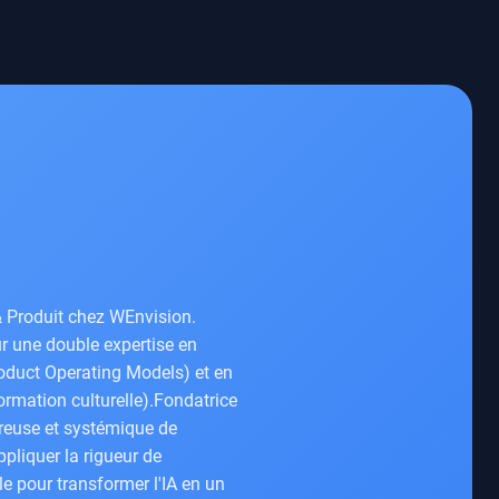
& Produit chez WEnvision.
ur une double expertise en
roduct Operating Models) et en
rmation culturelle).Fondatrice
ureuse et systémique de
ppliquer la rigueur de
le pour transformer l'IA en un