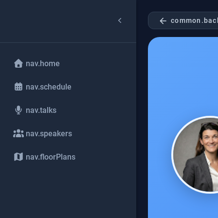
arrow_back
common.bac
nav.home
nav.schedule
nav.talks
nav.speakers
nav.floorPlans