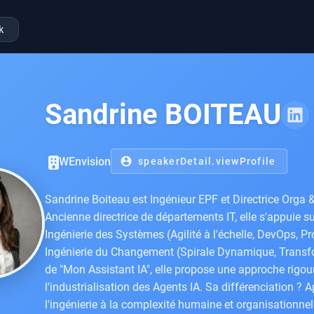
k
Sandrine BOITEAU
WEnvision
account_circle
speakerDetail.viewProfile
Sandrine Boiteau est Ingénieur EPF et Directrice Orga 
Ancienne directrice de départements IT, elle s'appuie s
Ingénierie des Systèmes (Agilité à l'échelle, DevOps, P
Ingénierie du Changement (Spirale Dynamique, Transfo
de "Mon Assistant IA", elle propose une approche rigo
l'industrialisation des Agents IA. Sa différenciation ? A
l'ingénierie à la complexité humaine et organisationnel