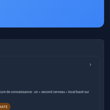
chevron_right
cture de connaissance : un « second cerveau » local basé sur
IATE