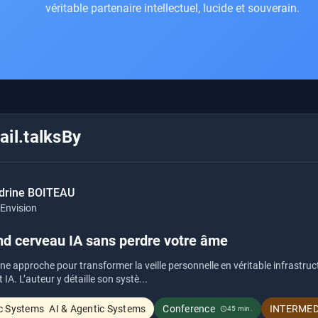
véritable partenaire intellectuel, lucide et souverain.
il.talksBy
drine BOITEAU
Envision
nd cerveau IA sans perdre votre âme
ne approche pour transformer la veille personnelle en véritable infrastru
IA. L’auteur y détaille son systè...
AI & Agentic Systems
Conference
INTERMED
45 min.
schedule