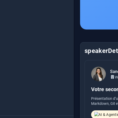
speakerDeta
San
W
Votre seco
Présentation d’u
Markdown, Git et 