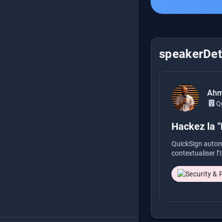
speakerDeta
Ahm
Q
Hackez la "
QuickSign automa
contextualiser l’