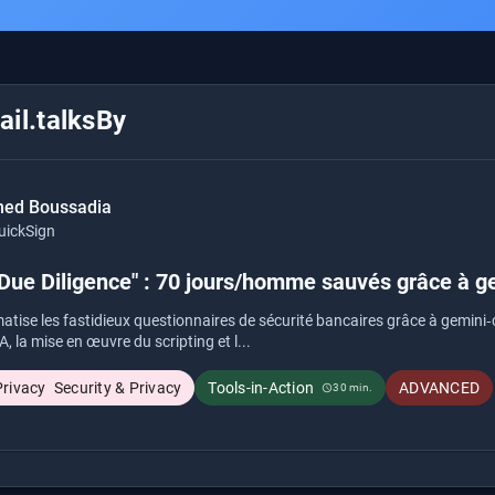
il.talksBy
ed Boussadia
uickSign
Due Diligence" : 70 jours/homme sauvés grâce à ge
tise les fastidieux questionnaires de sécurité bancaires grâce à gemini‑cl
IA, la mise en œuvre du scripting et l...
Security & Privacy
Tools-in-Action
ADVANCED
30 min.
schedule