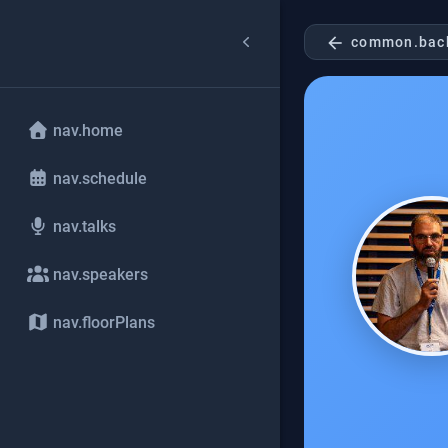
arrow_back
common.bac
nav.home
nav.schedule
nav.talks
nav.speakers
nav.floorPlans