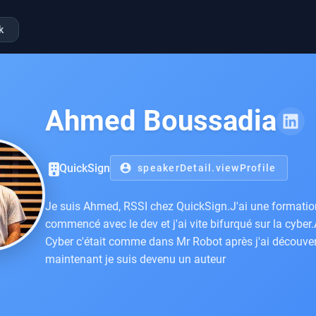
k
Ahmed Boussadia
QuickSign
account_circle
speakerDetail.viewProfile
Je suis Ahmed, RSSI chez QuickSign.J'ai une formation 
commencé avec le dev et j'ai vite bifurqué sur la cyber
Cyber c'était comme dans Mr Robot après j'ai découver
maintenant je suis devenu un auteur