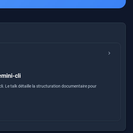
chevron_right
mini-cli
i. Le talk détaille la structuration documentaire pour