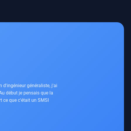
d'ingénieur généraliste, j'ai
.Au début je pensais que la
t ce que c'était un SMSI