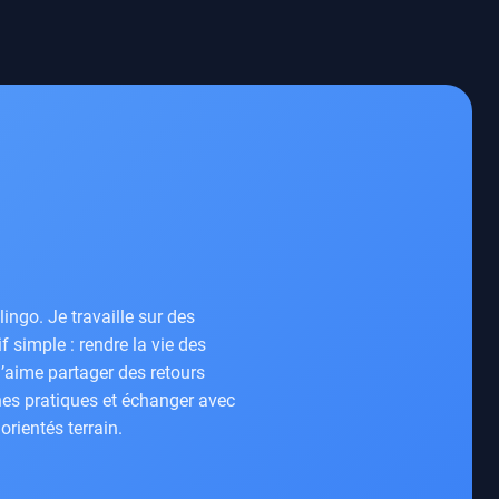
ngo. Je travaille sur des
 simple : rendre la vie des
J’aime partager des retours
nes pratiques et échanger avec
rientés terrain.