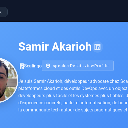
k
Samir Akarioh
Scalingo
account_circle
speakerDetail.viewProfile
Je suis Samir Akarioh, développeur advocate chez Scali
plateformes cloud et des outils DevOps avec un objectif
développeurs plus facile et les systèmes plus fiables. 
d’expérience concrets, parler d’automatisation, de bon
la communauté tech autour de sujets pragmatiques et o