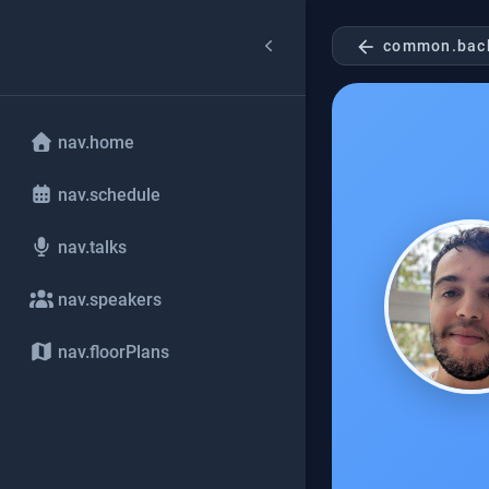
arrow_back
common.bac
nav.home
nav.schedule
nav.talks
nav.speakers
nav.floorPlans