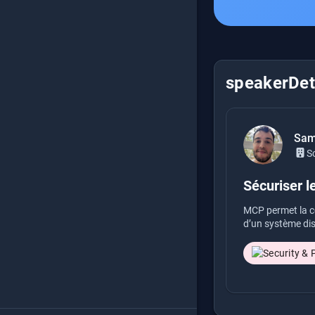
speakerDeta
Sam
S
Sécuriser l
MCP permet la co
d’un système dis