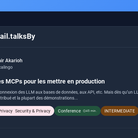
il.talksBy
ir Akarioh
calingo
es MCPs pour les mettre en production
nnexion des LLM aux bases de données, aux API, etc. Mais dès qu’un LLM
tribué et la plupart des démonstrations...
Security & Privacy
Conference
INTERMEDIATE
45 min.
schedule