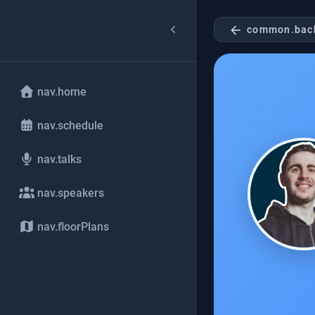
arrow_back
common.bac
nav.home
nav.schedule
nav.talks
nav.speakers
nav.floorPlans