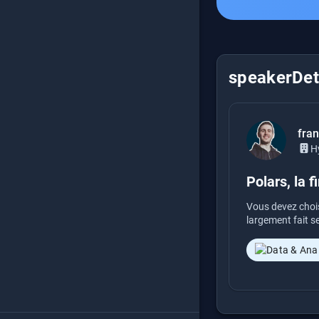
speakerDeta
fra
H
Polars, la f
Vous devez choisi
largement fait se