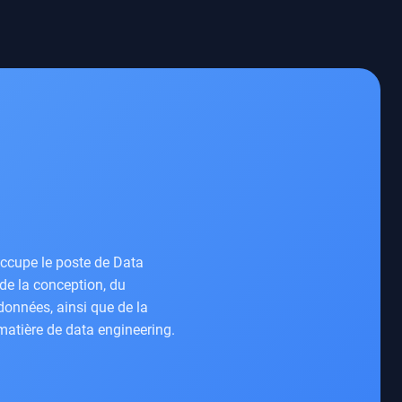
occupe le poste de Data
 de la conception, du
onnées, ainsi que de la
matière de data engineering.