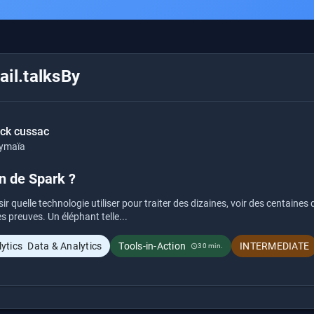
il.talksBy
nck cussac
ymaïa
in de Spark ?
r quelle technologie utiliser pour traiter des dizaines, voir des centaines
s preuves. Un éléphant telle...
Data & Analytics
Tools-in-Action
INTERMEDIATE
30 min.
schedule