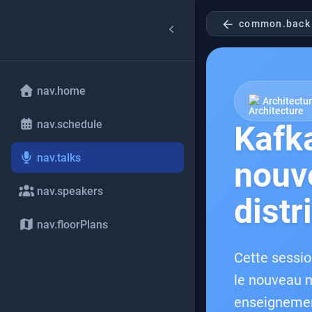
arrow_back
common.back
nav.home
Architectu
nav.schedule
Kafka
nav.talks
nouve
nav.speakers
distr
nav.floorPlans
Cette sessio
le nouveau m
enseignement