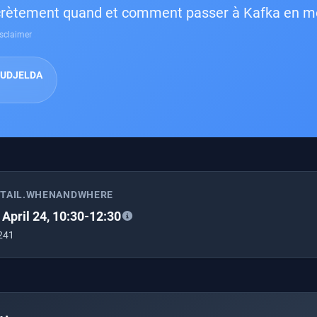
crètement quand et comment passer à Kafka en m
sclaimer
OUDJELDA
ETAIL.WHENANDWHERE
 April 24, 10:30-12:30
 241