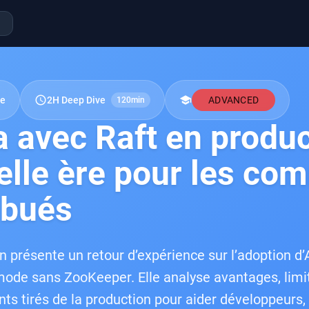
schedule
school
re
2H Deep Dive
ADVANCED
120min
 avec Raft en produc
lle ère pour les com
ibués
n présente un retour d’expérience sur l’adoption d
ode sans ZooKeeper. Elle analyse avantages, limit
s tirés de la production pour aider développeurs, 