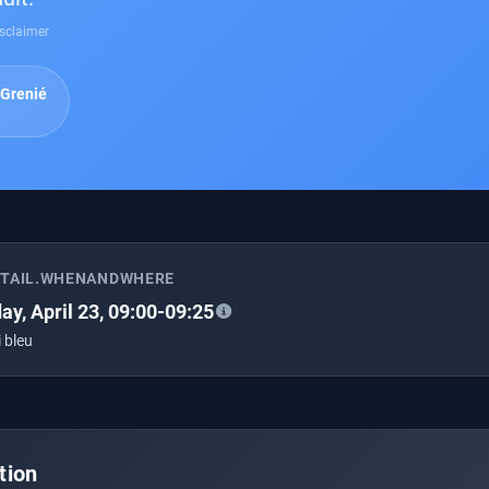
sclaimer
 Grenié
m
ETAIL.WHENANDWHERE
ay, April 23, 09:00-09:25
 bleu
tion