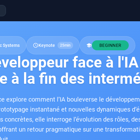
schedule
school
ic Systems
Keynote
BEGINNER
25min
veloppeur face à l'IA
e à la fin des interm
e explore comment l’IA bouleverse le développemen
rototypage instantané et nouvelles dynamiques d’éq
s concrètes, elle interroge l’évolution des rôles, d
 offrant un retour pragmatique sur une transformati
uit.