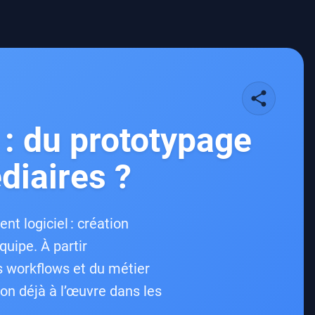
share
 : du prototypage
édiaires ?
t logiciel : création
uipe. À partir
es workflows et du métier
on déjà à l’œuvre dans les