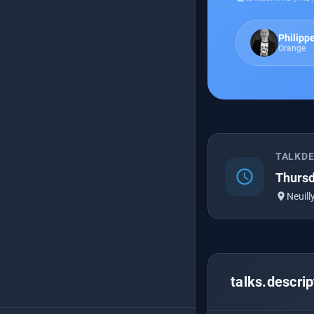
Philipp
Orange
TALKD
schedule
Thursd
place
Neuill
talks.descrip