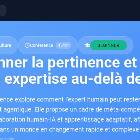
schedule
school
ulture
Conference
BEGINNER
45min
ner la pertinence et 
 expertise au-delà d
ence explore comment l’expert humain peut rester pe
t agentique. Elle propose un cadre de méta‑compé
laboration humain‑IA et apprentissage adaptatif, afi
dans un monde en changement rapide et complexe
sclaimer