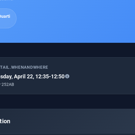
uarti
ETAIL.WHENANDWHERE
day, April 22, 12:35-12:50
ly 252AB
tion