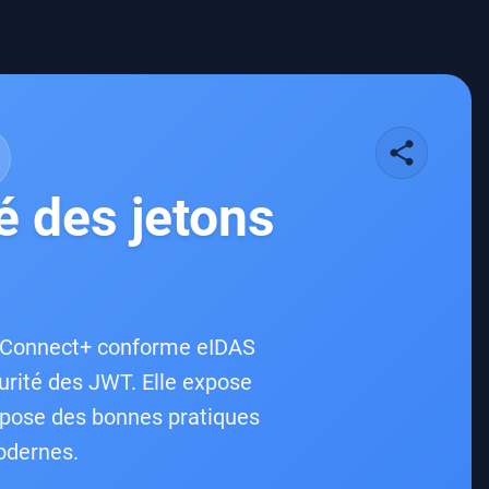
share
é des jetons
nceConnect+ conforme eIDAS
rité des JWT. Elle expose
ropose des bonnes pratiques
modernes.