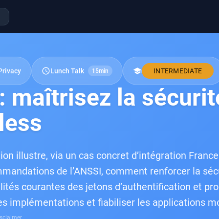
schedule
school
Privacy
Lunch Talk
INTERMEDIATE
15min
 maîtrisez la sécurit
less
ion illustre, via un cas concret d’intégration Fra
mandations de l’ANSSI, comment renforcer la sécu
ilités courantes des jetons d’authentification et p
les implémentations et fiabiliser les applications 
sclaimer