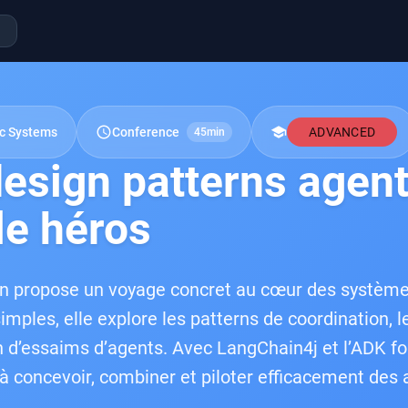
schedule
school
ic Systems
Conference
ADVANCED
45min
design patterns agen
le héros
n propose un voyage concret au cœur des systèmes
mples, elle explore les patterns de coordination, le
n d’essaims d’agents. Avec LangChain4j et l’ADK for 
à concevoir, combiner et piloter efficacement des 