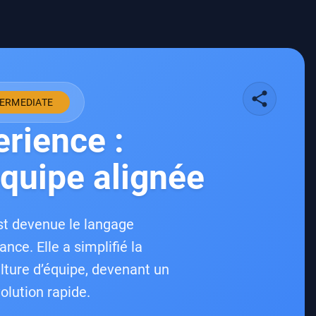
share
TERMEDIATE
rience :
équipe alignée
st devenue le langage
ce. Elle a simplifié la
ulture d’équipe, devenant un
olution rapide.