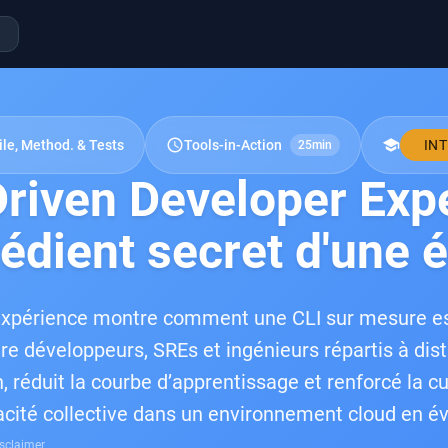
schedule
school
ile, Method. & Tests
Tools-in-Action
IN
25min
riven Developer Expe
rédient secret d'une 
’expérience montre comment une CLI sur mesure e
 développeurs, SREs et ingénieurs répartis à distan
n, réduit la courbe d’apprentissage et renforcé la c
icacité collective dans un environnement cloud en év
sclaimer