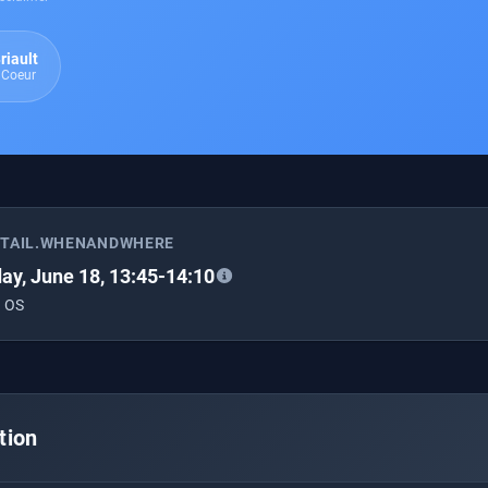
riault
 Coeur
ETAIL.WHENANDWHERE
ay, June 18, 13:45-14:10
 OS
tion