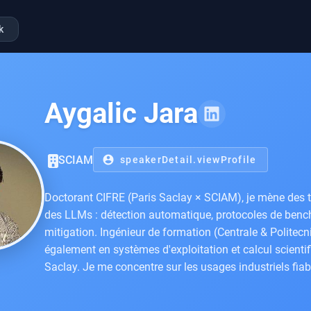
k
Aygalic Jara
SCIAM
account_circle
speakerDetail.viewProfile
Doctorant CIFRE (Paris Saclay × SCIAM), je mène des t
des LLMs : détection automatique, protocoles de benc
mitigation. Ingénieur de formation (Centrale & Politecn
également en systèmes d'exploitation et calcul scientifi
Saclay. Je me concentre sur les usages industriels fi