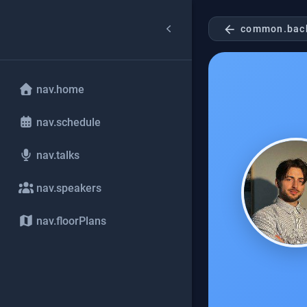
arrow_back
common.bac
nav.home
nav.schedule
nav.talks
nav.speakers
nav.floorPlans