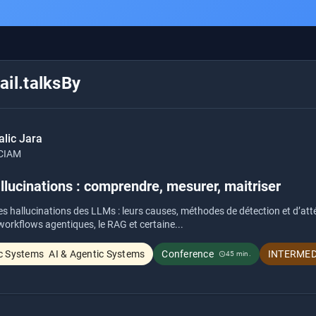
il.talksBy
lic Jara
CIAM
lucinations : comprendre, mesurer, maitriser
les hallucinations des LLMs : leurs causes, méthodes de détection et d’at
 workflows agentiques, le RAG et certaine...
AI & Agentic Systems
Conference
INTERMED
45 min.
schedule