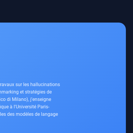
ravaux sur les hallucinations
hmarking et stratégies de
ico di Milano), j'enseigne
que à l'Université Paris-
ables des modèles de langage