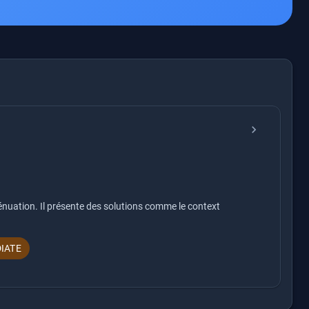
chevron_right
ténuation. Il présente des solutions comme le context
IATE