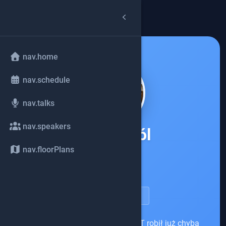
arrow_back
common.back
nav.home
nav.schedule
nav.talks
nav.speakers
Adam Król
nav.floorPlans
Watergate AI
account_circle
speakerDetail.viewProfile
Adam Król to człowiek, który w IT robił już chyba